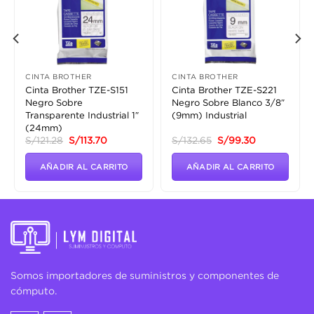
a la
a la
lista
lista
de
de
deseos
deseos
CINTA BROTHER
CINTA BROTHER
Cinta Brother TZE-S151
Cinta Brother TZE-S221
Negro Sobre
Negro Sobre Blanco 3/8″
Transparente Industrial 1″
(9mm) Industrial
(24mm)
El
El
El
El
S/
121.28
S/
113.70
S/
132.65
S/
99.30
precio
precio
precio
precio
original
actual
original
actual
era:
es:
era:
es:
AÑADIR AL CARRITO
AÑADIR AL CARRITO
7.
S/121.28.
S/113.70.
S/132.65.
S/99.30.
Somos importadores de suministros y componentes de
cómputo.