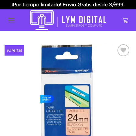
Skip
¡Por tiempo limitado! Envio Gratis desde S/699.
to
content
¡Oferta!
Añadir
a la
lista
de
deseos