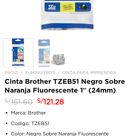
INICIO
/
SUMINISTROS
/
CINTA PARA IMPRESORA
Cinta Brother TZEB51 Negro Sobre
Naranja Fluorescente 1″ (24mm)
El
El
S/
151.60
S/
121.28
precio
precio
Marca: Brother
original
actual
era:
es:
Codigo: TZEB51
S/151.60.
S/121.28.
Color: Negro Sobre Naranja Fluorescente