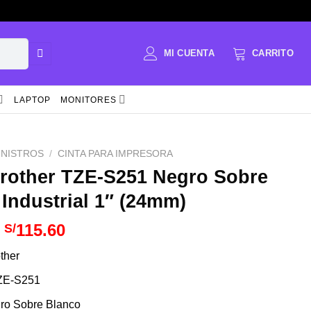
LAPTOP
MONITORES
INISTROS
/
CINTA PARA IMPRESORA
Brother TZE-S251 Negro Sobre
Industrial 1″ (24mm)
El
El
115.60
S/
precio
precio
ther
original
actual
era:
es:
ZE-S251
S/151.60.
S/115.60.
gro Sobre Blanco