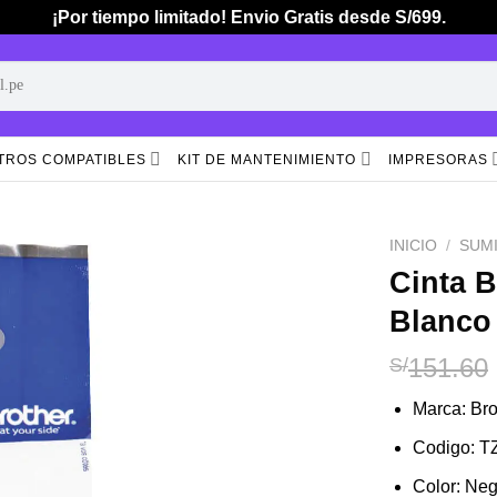
¡Por tiempo limitado! Envio Gratis desde S/699.
TROS COMPATIBLES
KIT DE MANTENIMIENTO
IMPRESORAS
INICIO
/
SUM
Cinta 
Blanco 
Añadir
a la
lista de
151.60
S/
deseos
Marca: Bro
Codigo: T
Color: Ne