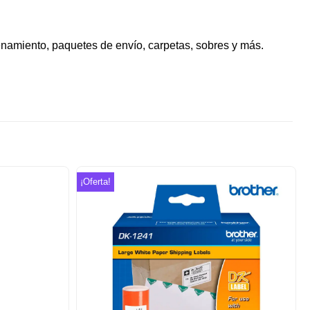
enamiento, paquetes de envío, carpetas, sobres y más.
¡Oferta!
Añadir
Añadir
a la
a la
lista de
lista de
deseos
deseos