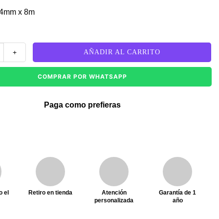
24mm x 8m
 TZE-S251 Negro Sobre Blanco Industrial 1" (24mm) cantidad
AÑADIR AL CARRITO
COMPRAR POR WHATSAPP
Paga como prefieras
o el
Retiro en tienda
Atención
Garantía de 1
personalizada
año