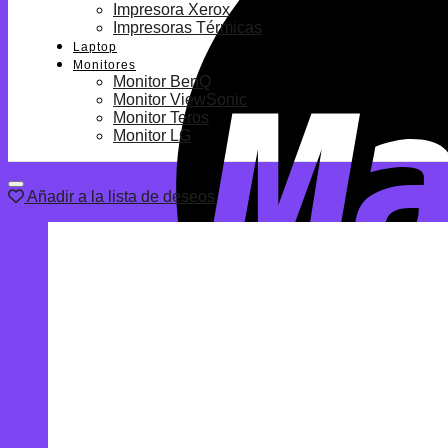
Impresora Xerox
Impresoras Térmicas
Laptop
Monitores
Monitor BenQ
Monitor ViewSonic
Monitor Teros
Monitor LG
Añadir a la lista de deseos