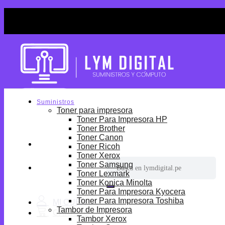
Skip
¡Por tiempo limitado! Envio Gratis desde S/699.
to
¡Por tiempo limitado! Envio Gratis desde S/699.
content
Suministros
Toner para impresora
Toner Para Impresora HP
Toner Brother
Toner Canon
Toner Ricoh
Toner Xerox
Buscar
Toner Samsung
por:
Toner Lexmark
Toner Konica Minolta
Toner Para Impresora Kyocera
Toner Para Impresora Toshiba
Tambor de Impresora
Tambor Xerox