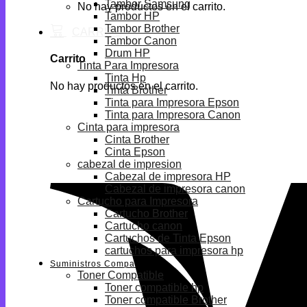
Tambor Samsung
No hay productos en el carrito.
Tambor HP
Tambor Brother
Tambor Canon
Drum HP
Carrito
Tinta Para Impresora
Tinta Hp
No hay productos en el carrito.
Tinta Brother
Tinta para Impresora Epson
Tinta para Impresora Canon
Cinta para impresora
Cinta Brother
Cinta Epson
cabezal de impresion
Cabezal de impresora HP
Cabezal de impresora canon
Cartucho para Impresora
Cartucho Brother
Cartucho canon
Cartuchos de Tinta Epson
cartuchos para impresora hp
Suministros Compatibles
Toner Compatible
Toner compatible hp
Toner compatible Brother