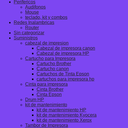
Perifericos
Audifonos
Mouse
teclado, kit y combos
Redes Inalambricas
Router
Sin categorizar
Suministros
cabezal de impresion
Cabezal de impresora canon
Cabezal de impresora HP
Cartucho para Impresora
Cartucho Brother
Cartucho canon
Cartuchos de Tinta Epson
cartuchos para impresora hp
Cinta para impresora
Cinta Brother
Cinta Epson
Drum HP
kit de mantenimiento
kit de mantenimiento HP
kit de mantenimiento Kyocera
kit de mantenimiento Xerox
Tambor de Impresora