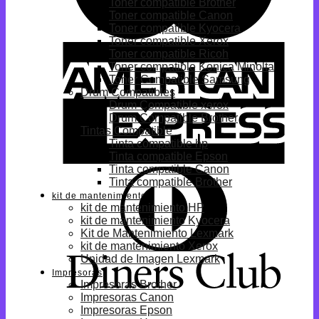
Toner compatible Brother
Toner compatible Canon
Toner compatible Kyocera
Toner compatible Xerox
Toner compatible Ricoh
Toner compatible Konica Minolta
Toner Compatible Samsung
Drum Compatibles
Drum Compatible xerox
Drum Compatible Brother
Tintas Compatible
Tinta compatible hp
Tinta compatible Epson
Tinta compatible Canon
Tinta compatible Brother
kit de mantenimiento
kit de mantenimiento HP
kit de mantenimiento Kyocera
Kit de Mantenimiento Lexmark
kit de mantenimiento Xerox
Unidad de Imagen Lexmark
Impresoras
Impresoras Brother
Impresoras Canon
Impresoras Epson