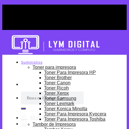
Skip
¡Por tiempo limitado! Envio Gratis desde
to
S/699.
content
¡Por tiempo limitado! Envio Gratis desde
S/699.
Suministros
Toner para impresora
Toner Para Impresora HP
Toner Brother
Toner Canon
Toner Ricoh
Toner Xerox
Buscar
Toner Samsung
por:
Toner Lexmark
Toner Konica Minolta
Toner Para Impresora Kyocera
Toner Para Impresora Toshiba
Tambor de Impresora