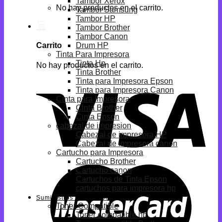
Tambor Xerox
No hay productos en el carrito.
Tambor Samsung
Tambor HP
Tambor Brother
Tambor Canon
Drum HP
Carrito
Tinta Para Impresora
Tinta Hp
No hay productos en el carrito.
Tinta Brother
Tinta para Impresora Epson
Tinta para Impresora Canon
Cinta para impresora
Cinta Brother
Cinta Epson
cabezal de impresion
Cabezal de impresora HP
Cabezal de impresora canon
Cartucho para Impresora
Cartucho Brother
Cartucho canon
Cartuchos de Tinta Epson
cartuchos para impresora hp
Suministros Compatibles
Toner Compatible
Toner compatible hp