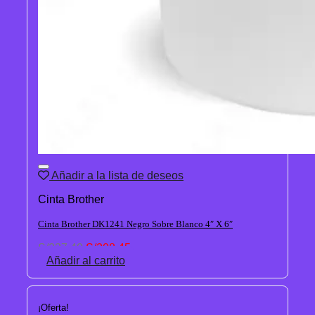
Añadir a la lista de deseos
Cinta Brother
Cinta Brother DK1241 Negro Sobre Blanco 4″ X 6″
El
El
S/
227.40
S/
208.45
precio
precio
Añadir al carrito
original
actual
era:
es:
S/227.40.
S/208.45.
¡Oferta!