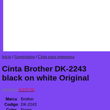
Inicio
/
Suministros
/
Cinta para impresora
Cinta Brother DK-2243
black on white Original
El
El
S/
276.67
S/
237.56
precio
precio
original
actual
Marca
Brother
era:
es:
Codigo
DK-2243
S/276.67.
S/237.56.
Color
Negro