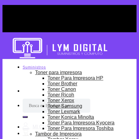
Skip
¡Por tiempo limitado! Envio Gratis desde
to
S/699.
content
¡Por tiempo limitado! Envio Gratis desde
S/699.
Suministros
Toner para impresora
Toner Para Impresora HP
Toner Brother
Toner Canon
Toner Ricoh
Toner Xerox
Buscar
Toner Samsung
por:
Toner Lexmark
Toner Konica Minolta
Toner Para Impresora Kyocera
Toner Para Impresora Toshiba
Tambor de Impresora