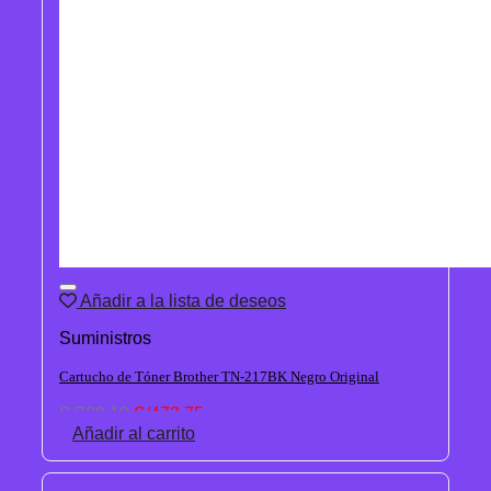
Añadir a la lista de deseos
Suministros
Cartucho de Tóner Brother TN-217BK Negro Original
El
El
S/
720.10
S/
473.75
precio
precio
Añadir al carrito
original
actual
era:
es: