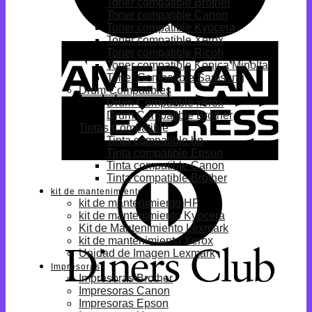
Toner compatible Brother
Toner compatible Canon
Toner compatible Kyocera
Toner compatible Xerox
Toner compatible Ricoh
Toner compatible Konica Minolta
Toner Compatible Samsung
Drum Compatibles
Drum Compatible xerox
Drum Compatible Brother
Tintas Compatible
Tinta compatible hp
Tinta compatible Epson
Tinta compatible Canon
Tinta compatible Brother
kit de mantenimiento
kit de mantenimiento HP
kit de mantenimiento Kyocera
Kit de Mantenimiento Lexmark
kit de mantenimiento Xerox
Unidad de Imagen Lexmark
Impresoras
Impresoras Brother
Impresoras Canon
Impresoras Epson