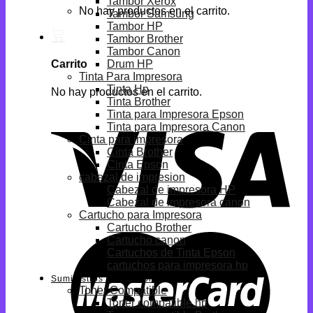
Tambor Xerox
No hay productos en el carrito.
Tambor Samsung
Tambor HP
Tambor Brother
Tambor Canon
Drum HP
Carrito
Tinta Para Impresora
Tinta Hp
No hay productos en el carrito.
Tinta Brother
Tinta para Impresora Epson
Tinta para Impresora Canon
Cinta para impresora
Cinta Brother
Cinta Epson
cabezal de impresion
Cabezal de impresora HP
Cabezal de impresora canon
Cartucho para Impresora
Cartucho Brother
Cartucho canon
Cartuchos de Tinta Epson
cartuchos para impresora hp
Suministros Compatibles
Toner Compatible
Toner compatible hp