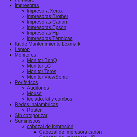
Impresoras
Impresora Xerox
Impresoras Brother
Impresoras Canon
Impresoras Epson
Impresoras Hp
Impresoras Térmicas
Kit de Mantenimiento Lexmark
Laptop
Monitores
Monitor BenQ
Monitor LG
Monitor Teros
Monitor ViewSonic
Perifericos
Audifonos
Mouse
teclado, kit y combos
Redes Inalambricas
Router
Sin categorizar
Suministros
cabezal de impresion
Cabezal de impresora canon