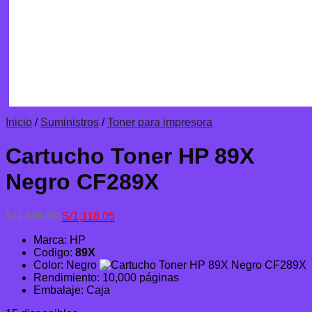
Inicio
/
Suministros
/
Toner para impresora
Cartucho Toner HP 89X
Negro CF289X
El
El
S/
1,326.50
S/
1,118.05
precio
precio
Marca: HP
original
actual
Codigo:
89X
era:
es:
Color: Negro
S/1,326.50.
S/1,118.05.
Rendimiento: 10,000 páginas
Embalaje: Caja