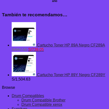
año
También te recomendamos…
Cartucho Toner HP 89A Negro CF289A
El
El
S/
947.50
S/
739.05
precio
precio
original
actual
era:
es:
S/947.50.
S/739.05.
Cartucho Toner HP 89Y Negro CF289Y
S/
1,504.63
Browse
Drum Compatibles
Drum Compatible Brother
Drum Compatible xerox
Furniture