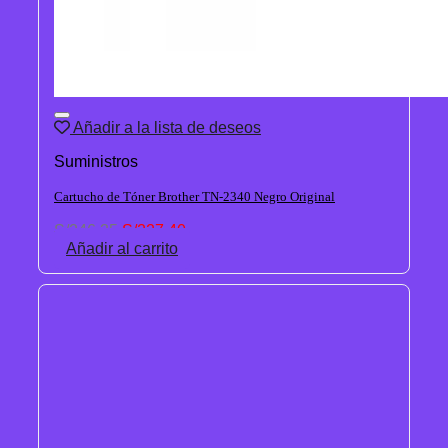
Añadir a la lista de deseos
Suministros
Cartucho de Tóner Brother TN-2340 Negro Original
El
El
S/
246.35
S/
227.40
precio
precio
Añadir al carrito
original
actual
era:
es:
S/246.35.
S/227.40.