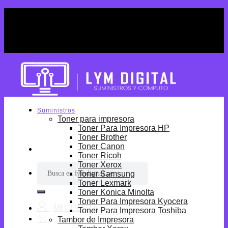
Skip
¡Por tiempo limitado! Envio Gratis desde
to
S/699.
content
¡Por tiempo limitado! Envio Gratis desde
S/699.
Suministros
Toner para impresora
Toner Para Impresora HP
Toner Brother
Toner Canon
Toner Ricoh
Toner Xerox
Buscar
Toner Samsung
por:
Toner Lexmark
Toner Konica Minolta
Toner Para Impresora Kyocera
Toner Para Impresora Toshiba
Tambor de Impresora