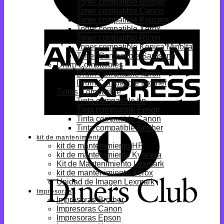
Toner compatible Brother
Toner compatible Canon
Toner compatible Kyocera
Toner compatible Xerox
Toner compatible Ricoh
Toner compatible Konica Minolta
Toner Compatible Samsung
Drum Compatibles
Drum Compatible xerox
Drum Compatible Brother
Tintas Compatible
Tinta compatible hp
Tinta compatible Epson
Tinta compatible Canon
Tinta compatible Brother
kit de mantenimiento
kit de mantenimiento HP
kit de mantenimiento Kyocera
Kit de Mantenimiento Lexmark
kit de mantenimiento Xerox
Unidad de Imagen Lexmark
Impresoras
Impresoras Brother
Impresoras Canon
Impresoras Epson