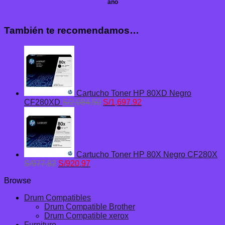
año
También te recomendamos…
Cartucho Toner HP 80XD Negro
El
El
CF280XD
S/
2,084.50
S/
1,697.92
precio
precio
original
actual
era:
es:
S/2,084.50.
S/1,697.92.
Cartucho Toner HP 80X Negro CF280X
El
El
S/
977.82
S/
920.97
precio
precio
Browse
original
actual
era:
es:
Drum Compatibles
S/977.82.
S/920.97.
Drum Compatible Brother
Drum Compatible xerox
Furniture