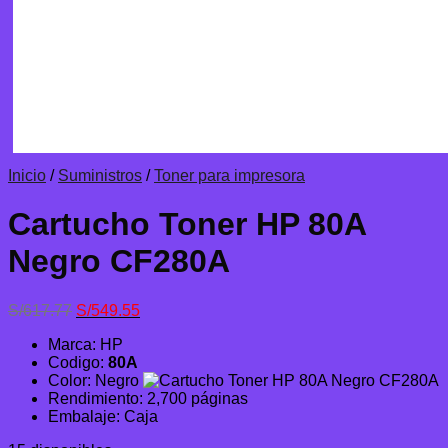
Inicio
/
Suministros
/
Toner para impresora
Cartucho Toner HP 80A
Negro CF280A
El
El
S/
617.77
S/
549.55
precio
precio
Marca: HP
original
actual
Codigo:
80A
era:
es:
Color: Negro
S/617.77.
S/549.55.
Rendimiento: 2,700 páginas
Embalaje: Caja