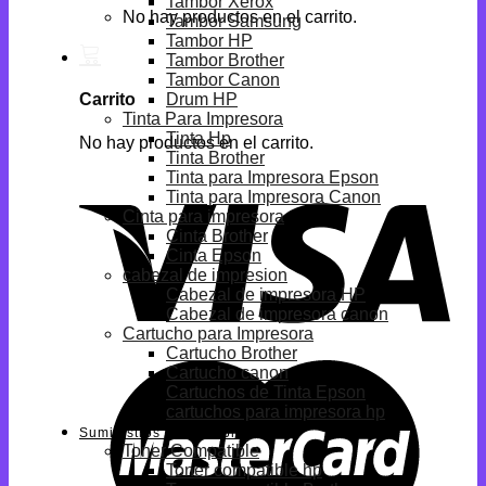
Tambor Xerox
No hay productos en el carrito.
Tambor Samsung
Tambor HP
Tambor Brother
Tambor Canon
Drum HP
Carrito
Tinta Para Impresora
Tinta Hp
No hay productos en el carrito.
Tinta Brother
Tinta para Impresora Epson
Tinta para Impresora Canon
Cinta para impresora
Cinta Brother
Cinta Epson
cabezal de impresion
Cabezal de impresora HP
Cabezal de impresora canon
Cartucho para Impresora
Cartucho Brother
Cartucho canon
Cartuchos de Tinta Epson
cartuchos para impresora hp
Suministros Compatibles
Toner Compatible
Toner compatible hp