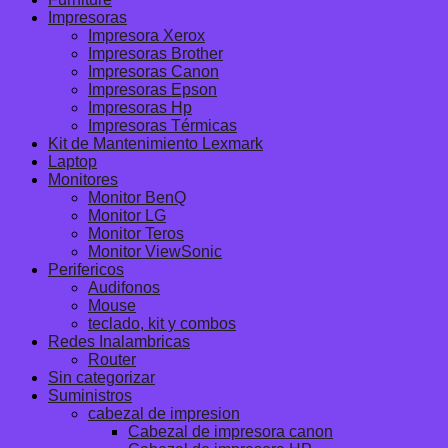
Impresoras
Impresora Xerox
Impresoras Brother
Impresoras Canon
Impresoras Epson
Impresoras Hp
Impresoras Térmicas
Kit de Mantenimiento Lexmark
Laptop
Monitores
Monitor BenQ
Monitor LG
Monitor Teros
Monitor ViewSonic
Perifericos
Audifonos
Mouse
teclado, kit y combos
Redes Inalambricas
Router
Sin categorizar
Suministros
cabezal de impresion
Cabezal de impresora canon