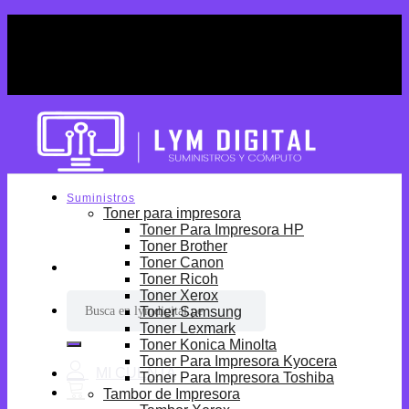
Skip
¡Por tiempo limitado! Envio Gratis desde
to
S/699.
content
¡Por tiempo limitado! Envio Gratis desde
S/699.
Suministros
Toner para impresora
Toner Para Impresora HP
Toner Brother
Toner Canon
Toner Ricoh
Toner Xerox
Buscar
Toner Samsung
por:
Toner Lexmark
Toner Konica Minolta
Toner Para Impresora Kyocera
Toner Para Impresora Toshiba
Tambor de Impresora