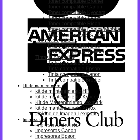
Toner compatible Brother
Toner compatible Canon
Toner compatible Kyocera
Toner compatible Xerox
Toner compatible Ricoh
Toner compatible Konica Minolta
Toner Compatible Samsung
Drum Compatibles
Drum Compatible xerox
Drum Compatible Brother
Tintas Compatible
Tinta compatible hp
Tinta compatible Epson
Tinta compatible Canon
Tinta compatible Brother
kit de mantenimiento
kit de mantenimiento HP
kit de mantenimiento Kyocera
Kit de Mantenimiento Lexmark
kit de mantenimiento Xerox
Unidad de Imagen Lexmark
Impresoras
Impresoras Brother
Impresoras Canon
Impresoras Epson