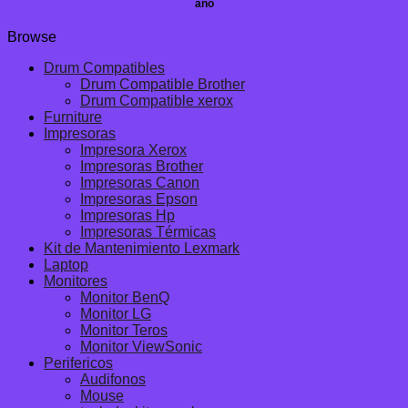
año
Browse
Drum Compatibles
Drum Compatible Brother
Drum Compatible xerox
Furniture
Impresoras
Impresora Xerox
Impresoras Brother
Impresoras Canon
Impresoras Epson
Impresoras Hp
Impresoras Térmicas
Kit de Mantenimiento Lexmark
Laptop
Monitores
Monitor BenQ
Monitor LG
Monitor Teros
Monitor ViewSonic
Perifericos
Audifonos
Mouse