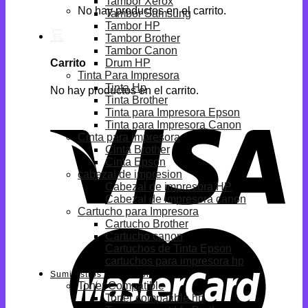
Tambor Xerox
No hay productos en el carrito.
Tambor Samsung
Tambor HP
Tambor Brother
Tambor Canon
Drum HP
Carrito
Tinta Para Impresora
Tinta Hp
No hay productos en el carrito.
Tinta Brother
Tinta para Impresora Epson
Tinta para Impresora Canon
Cinta para impresora
Cinta Brother
Cinta Epson
cabezal de impresion
Cabezal de impresora HP
Cabezal de impresora canon
Cartucho para Impresora
Cartucho Brother
Cartucho canon
Cartuchos de Tinta Epson
cartuchos para impresora hp
Suministros Compatibles
Toner Compatible
Toner compatible hp