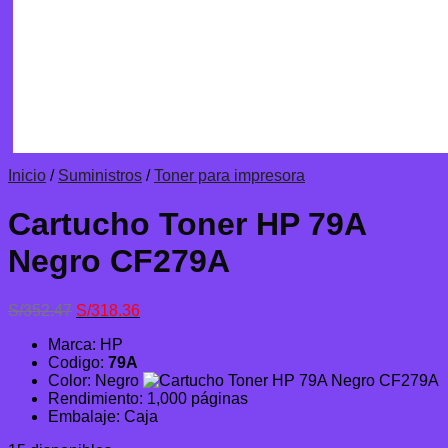
Inicio
/
Suministros
/
Toner para impresora
Cartucho Toner HP 79A
Negro CF279A
El
El
S/
352.47
S/
318.36
precio
precio
Marca: HP
original
actual
Codigo:
79A
era:
es:
Color: Negro
S/352.47.
S/318.36.
Rendimiento: 1,000 páginas
Embalaje: Caja