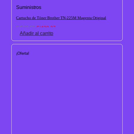
Suministros
Cartucho de Tóner Brother TN-225M Magenta Original
El
El
S/
568.50
S/
428.27
precio
precio
Añadir al carrito
original
actual
era:
es:
S/568.50.
S/428.27.
¡Oferta!