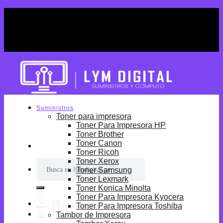
Skip
¡Por tiempo limitado! Envio Gratis desde
to
S/699.
content
¡Por tiempo limitado! Envio Gratis desde
S/699.
Suministros
Toner para impresora
Toner Para Impresora HP
Toner Brother
Toner Canon
Toner Ricoh
Toner Xerox
Buscar
Toner Samsung
por:
Toner Lexmark
Toner Konica Minolta
Toner Para Impresora Kyocera
Toner Para Impresora Toshiba
Tambor de Impresora