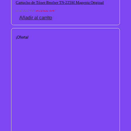
Cartucho de Tóner Brother TN-225M Magenta Original
El
El
S/
568.50
S/
428.27
precio
precio
Añadir al carrito
original
actual
era:
es:
S/568.50.
S/428.27.
¡Oferta!