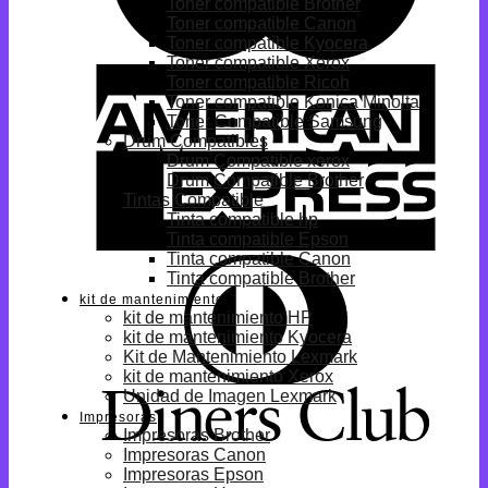
Toner compatible Brother
Toner compatible Canon
Toner compatible Kyocera
Toner compatible Xerox
Toner compatible Ricoh
Toner compatible Konica Minolta
Toner Compatible Samsung
Drum Compatibles
Drum Compatible xerox
Drum Compatible Brother
Tintas Compatible
Tinta compatible hp
Tinta compatible Epson
Tinta compatible Canon
Tinta compatible Brother
kit de mantenimiento
kit de mantenimiento HP
kit de mantenimiento Kyocera
Kit de Mantenimiento Lexmark
kit de mantenimiento Xerox
Unidad de Imagen Lexmark
Impresoras
Impresoras Brother
Impresoras Canon
Impresoras Epson