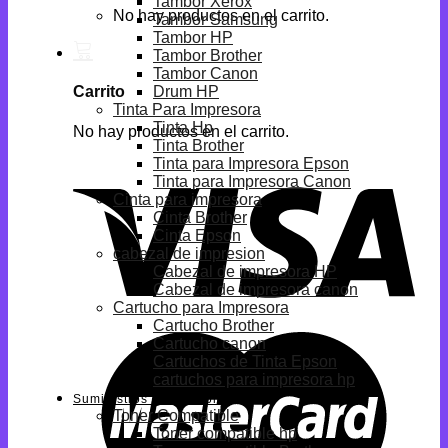
Tambor Xerox
No hay productos en el carrito.
Tambor Samsung
Tambor HP
Tambor Brother
Tambor Canon
Drum HP
Carrito
Tinta Para Impresora
Tinta Hp
No hay productos en el carrito.
Tinta Brother
Tinta para Impresora Epson
Tinta para Impresora Canon
Cinta para impresora
Cinta Brother
Cinta Epson
cabezal de impresion
Cabezal de impresora HP
Cabezal de impresora canon
Cartucho para Impresora
Cartucho Brother
Cartucho canon
Cartuchos de Tinta Epson
cartuchos para impresora hp
Suministros Compatibles
Toner Compatible
Toner compatible hp