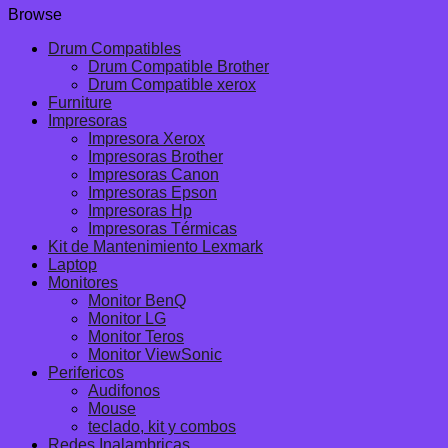
Browse
Drum Compatibles
Drum Compatible Brother
Drum Compatible xerox
Furniture
Impresoras
Impresora Xerox
Impresoras Brother
Impresoras Canon
Impresoras Epson
Impresoras Hp
Impresoras Térmicas
Kit de Mantenimiento Lexmark
Laptop
Monitores
Monitor BenQ
Monitor LG
Monitor Teros
Monitor ViewSonic
Perifericos
Audifonos
Mouse
teclado, kit y combos
Redes Inalambricas