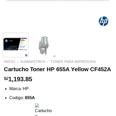
INICIO
/
SUMINISTROS
/
TONER PARA IMPRESORA
Cartucho Toner HP 655A Yellow CF452A
1,193.85
S/
Marca: HP
Codigo:
655A