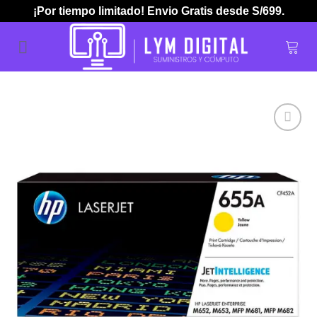
Skip
¡Por tiempo limitado! Envio Gratis desde S/699.
to
content
Añadir
a la
lista de
deseos