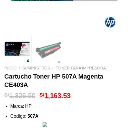
INICIO
/
SUMINISTROS
/
TONER PARA IMPRESORA
Cartucho Toner HP 507A Magenta
CE403A
El
El
1,326.50
1,163.53
S/
S/
precio
precio
Marca: HP
original
actual
era:
es:
Codigo:
507A
S/1,326.50.
S/1,163.53.