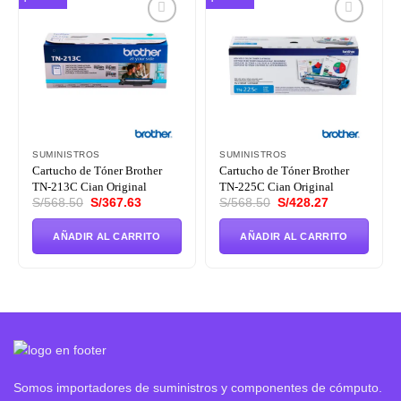
Añadir
Añadir
a la
a la
lista de
lista de
deseos
deseos
SUMINISTROS
SUMINISTROS
Cartucho de Tóner Brother
Cartucho de Tóner Brother
TN-213C Cian Original
TN-225C Cian Original
El
El
El
El
S/
568.50
S/
367.63
S/
568.50
S/
428.27
precio
precio
precio
precio
original
actual
original
actual
era:
es:
era:
es:
AÑADIR AL CARRITO
AÑADIR AL CARRITO
S/568.50.
S/367.63.
S/568.50.
S/428.27.
Somos importadores de suministros y componentes de cómputo.