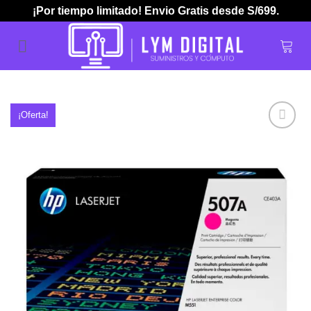
Skip
¡Por tiempo limitado! Envio Gratis desde S/699.
to
content
¡Oferta!
Añadir
a la
lista de
deseos