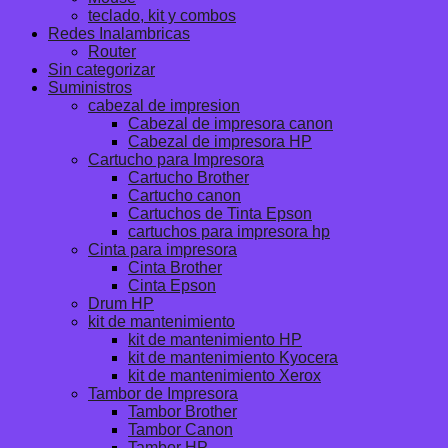
teclado, kit y combos
Redes Inalambricas
Router
Sin categorizar
Suministros
cabezal de impresion
Cabezal de impresora canon
Cabezal de impresora HP
Cartucho para Impresora
Cartucho Brother
Cartucho canon
Cartuchos de Tinta Epson
cartuchos para impresora hp
Cinta para impresora
Cinta Brother
Cinta Epson
Drum HP
kit de mantenimiento
kit de mantenimiento HP
kit de mantenimiento Kyocera
kit de mantenimiento Xerox
Tambor de Impresora
Tambor Brother
Tambor Canon
Tambor HP