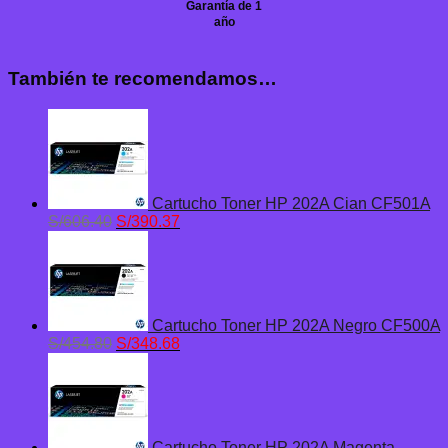
Garantía de 1
año
También te recomendamos…
Cartucho Toner HP 202A Cian CF501A
El
El
S/
606.40
S/
390.37
precio
precio
original
actual
era:
es:
S/606.40.
S/390.37.
Cartucho Toner HP 202A Negro CF500A
El
El
S/
454.80
S/
348.68
precio
precio
original
actual
era:
es:
S/454.80.
S/348.68.
Cartucho Toner HP 202A Magenta