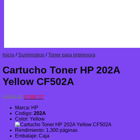
Inicio
/
Suministros
/
Toner para impresora
Cartucho Toner HP 202A
Yellow CF502A
El
El
S/
606.40
S/
390.37
precio
precio
Marca: HP
original
actual
Codigo:
202A
era:
es:
Color: Yellow
S/606.40.
S/390.37.
Rendimiento: 1,300 páginas
Embalaje: Caja