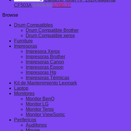
El
El
CF503A
S/
606.40
S/
390.37
precio
precio
Browse
original
actual
era:
es:
Drum Compatibles
S/606.40.
S/390.37.
Drum Compatible Brother
Drum Compatible xerox
Furniture
Impresoras
Impresora Xerox
Impresoras Brother
Impresoras Canon
Impresoras Epson
Impresoras Hp
Impresoras Térmicas
Kit de Mantenimiento Lexmark
Laptop
Monitores
Monitor BenQ
Monitor LG
Monitor Teros
Monitor ViewSonic
Perifericos
Audifonos
Mouse