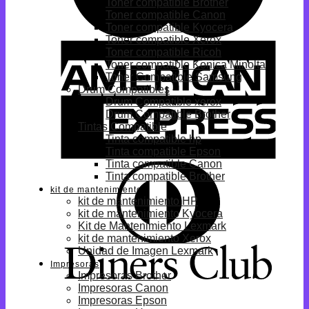
Toner compatible Brother
Toner compatible Canon
Toner compatible Kyocera
Toner compatible Xerox
Toner compatible Ricoh
Toner compatible Konica Minolta
Toner Compatible Samsung
Drum Compatibles
Drum Compatible xerox
Drum Compatible Brother
Tintas Compatible
Tinta compatible hp
Tinta compatible Epson
Tinta compatible Canon
Tinta compatible Brother
kit de mantenimiento
kit de mantenimiento HP
kit de mantenimiento Kyocera
Kit de Mantenimiento Lexmark
kit de mantenimiento Xerox
Unidad de Imagen Lexmark
Impresoras
Impresoras Brother
Impresoras Canon
Impresoras Epson