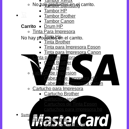
Tambor Xerox
No hay productos en el carrito.
Tambor Samsung
Tambor HP
Tambor Brother
Tambor Canon
Drum HP
Carrito
Tinta Para Impresora
Tinta Hp
No hay productos en el carrito.
Tinta Brother
Tinta para Impresora Epson
Tinta para Impresora Canon
Cinta para impresora
Cinta Brother
Cinta Epson
cabezal de impresion
Cabezal de impresora HP
Cabezal de impresora canon
Cartucho para Impresora
Cartucho Brother
Cartucho canon
Cartuchos de Tinta Epson
cartuchos para impresora hp
Suministros Compatibles
Toner Compatible
Toner compatible hp