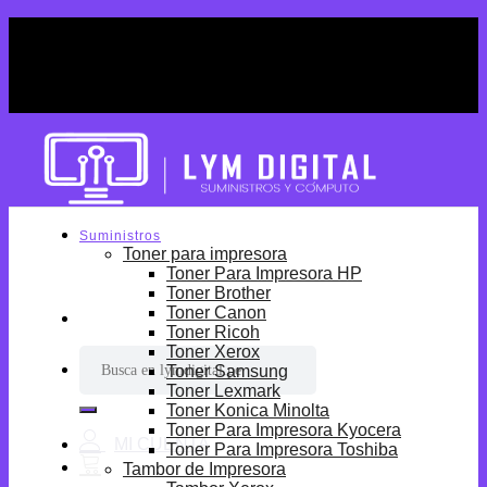
Skip
¡Por tiempo limitado! Envio Gratis desde
to
S/699.
content
¡Por tiempo limitado! Envio Gratis desde
S/699.
Suministros
Toner para impresora
Toner Para Impresora HP
Toner Brother
Toner Canon
Toner Ricoh
Toner Xerox
Buscar
Toner Samsung
por:
Toner Lexmark
Toner Konica Minolta
Toner Para Impresora Kyocera
Toner Para Impresora Toshiba
Tambor de Impresora