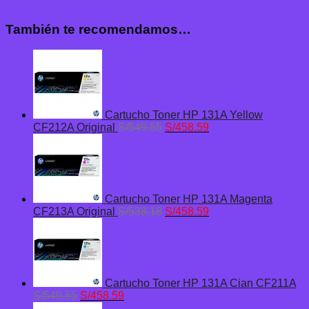
También te recomendamos…
Cartucho Toner HP 131A Yellow
El
El
CF212A Original
S/
549.55
S/
458.59
precio
precio
original
actual
era:
es:
S/549.55.
S/458.59.
Cartucho Toner HP 131A Magenta
El
El
CF213A Original
S/
538.18
S/
458.59
precio
precio
original
actual
era:
es:
S/538.18.
S/458.59.
Cartucho Toner HP 131A Cian CF211A
El
El
S/
549.55
S/
458.59
precio
precio