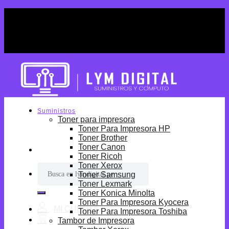
Skip
¡Por tiempo limitado! Envio Gratis desde
to
S/699.
content
¡Por tiempo limitado! Envio Gratis desde
S/699.
Suministros
Toner para impresora
Toner Para Impresora HP
Toner Brother
Toner Canon
Toner Ricoh
Toner Xerox
Buscar
Toner Samsung
por:
Toner Lexmark
Toner Konica Minolta
Toner Para Impresora Kyocera
Toner Para Impresora Toshiba
Tambor de Impresora