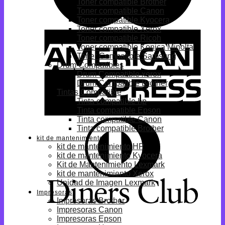
Toner compatible Brother
Toner compatible Canon
Toner compatible Kyocera
Toner compatible Xerox
Toner compatible Ricoh
Toner compatible Konica Minolta
Toner Compatible Samsung
Drum Compatibles
Drum Compatible xerox
Drum Compatible Brother
Tintas Compatible
Tinta compatible hp
Tinta compatible Epson
Tinta compatible Canon
Tinta compatible Brother
kit de mantenimiento
kit de mantenimiento HP
kit de mantenimiento Kyocera
Kit de Mantenimiento Lexmark
kit de mantenimiento Xerox
Unidad de Imagen Lexmark
Impresoras
Impresoras Brother
Impresoras Canon
Impresoras Epson