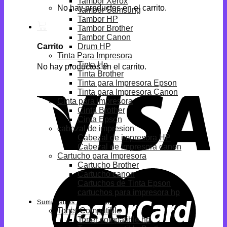
Tambor Xerox
No hay productos en el carrito.
Tambor Samsung
Tambor HP
Tambor Brother
Tambor Canon
Drum HP
Carrito
Tinta Para Impresora
Tinta Hp
No hay productos en el carrito.
Tinta Brother
Tinta para Impresora Epson
Tinta para Impresora Canon
Cinta para impresora
Cinta Brother
Cinta Epson
cabezal de impresion
Cabezal de impresora HP
Cabezal de impresora canon
Cartucho para Impresora
Cartucho Brother
Cartucho canon
Cartuchos de Tinta Epson
cartuchos para impresora hp
Suministros Compatibles
Toner Compatible
Toner compatible hp