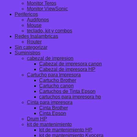
Monitor Teros
Monitor ViewSonic
Perifericos
Audifonos
Mouse
teclado, kit y combos
Redes Inalambricas
Router
Sin categorizar
Suministros
cabezal de impresion
Cabezal de impresora canon
Cabezal de impresora HP
Cartucho para Impresora
Cartucho Brother
Cartucho canon
Cartuchos de Tinta Epson
cartuchos para impresora hp
Cinta para impresora
Cinta Brother
Cinta Epson
Drum HP
kit de mantenimiento
kit de mantenimiento HP
kit de mantenimiento Kyocera