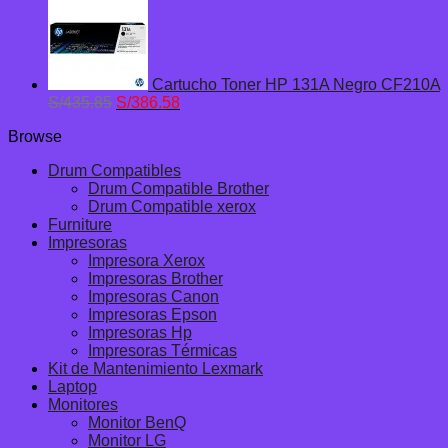
original
actual
era:
es:
S/549.55.
S/458.59.
Cartucho Toner HP 131A Negro CF210A
El
El
S/
435.85
S/
386.58
precio
precio
Browse
original
actual
era:
es:
Drum Compatibles
S/435.85.
S/386.58.
Drum Compatible Brother
Drum Compatible xerox
Furniture
Impresoras
Impresora Xerox
Impresoras Brother
Impresoras Canon
Impresoras Epson
Impresoras Hp
Impresoras Térmicas
Kit de Mantenimiento Lexmark
Laptop
Monitores
Monitor BenQ
Monitor LG