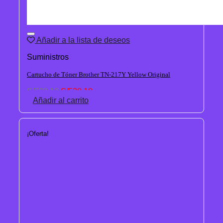
Añadir a la lista de deseos
Suministros
Cartucho de Tóner Brother TN-217Y Yellow Original
El
El
S/
720.10
S/
538.18
precio
precio
Añadir al carrito
original
actual
era:
es:
S/720.10.
S/538.18.
¡Oferta!