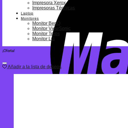
Impresora Xerox
Impresoras Térmicas
Laptop
Monitores
Monitor BenQ
Monitor ViewSonic
Monitor Teros
Monitor LG
¡Oferta!
Añadir a la lista de deseos