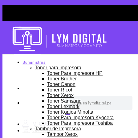
Skip
¡Por tiempo limitado! Envio Gratis desde S/699.
to
¡Por tiempo limitado! Envio Gratis desde S/699.
content
Suministros
Toner para impresora
Toner Para Impresora HP
Toner Brother
Toner Canon
Toner Ricoh
Toner Xerox
Buscar
Toner Samsung
por:
Toner Lexmark
Toner Konica Minolta
Toner Para Impresora Kyocera
Toner Para Impresora Toshiba
Tambor de Impresora
Tambor Xerox