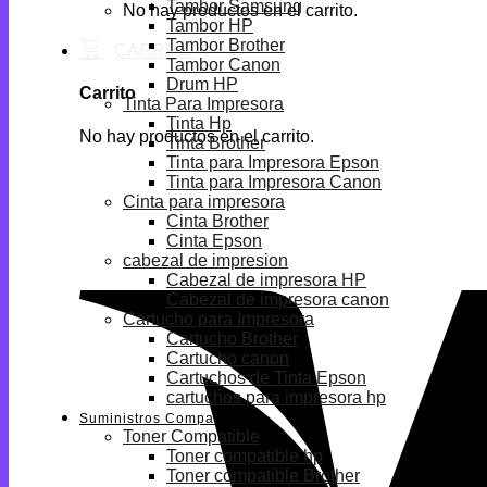
Tambor Samsung
No hay productos en el carrito.
Tambor HP
Tambor Brother
Tambor Canon
Drum HP
Carrito
Tinta Para Impresora
Tinta Hp
No hay productos en el carrito.
Tinta Brother
Tinta para Impresora Epson
Tinta para Impresora Canon
Cinta para impresora
Cinta Brother
Cinta Epson
cabezal de impresion
Cabezal de impresora HP
Cabezal de impresora canon
Cartucho para Impresora
Cartucho Brother
Cartucho canon
Cartuchos de Tinta Epson
cartuchos para impresora hp
Suministros Compatibles
Toner Compatible
Toner compatible hp
Toner compatible Brother