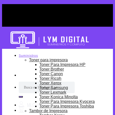
Skip
¡Por tiempo limitado! Envio Gratis desde
to
S/699.
content
¡Por tiempo limitado! Envio Gratis desde
S/699.
Suministros
Toner para impresora
Toner Para Impresora HP
Toner Brother
Toner Canon
Toner Ricoh
Toner Xerox
Buscar
Toner Samsung
por:
Toner Lexmark
Toner Konica Minolta
Toner Para Impresora Kyocera
Toner Para Impresora Toshiba
Tambor de Impresora