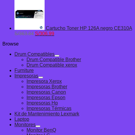
precio
precio
original
actual
era:
es:
S/386.58.
S/325.94.
Cartucho Toner HP 126A negro CE310A
El
El
S/
363.84
S/
306.99
precio
precio
Browse
original
actual
era:
es:
Drum Compatibles
S/363.84.
S/306.99.
Drum Compatible Brother
Drum Compatible xerox
Furniture
Impresoras
Impresora Xerox
Impresoras Brother
Impresoras Canon
Impresoras Epson
Impresoras Hp
Impresoras Térmicas
Kit de Mantenimiento Lexmark
Laptop
Monitores
Monitor BenQ