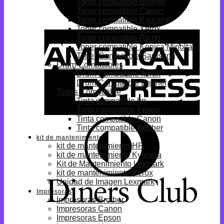
Toner compatible Brother
Toner compatible Canon
Toner compatible Kyocera
Toner compatible Xerox
Toner compatible Ricoh
Toner compatible Konica Minolta
Toner Compatible Samsung
Drum Compatibles
Drum Compatible xerox
Drum Compatible Brother
Tintas Compatible
Tinta compatible hp
Tinta compatible Epson
Tinta compatible Canon
Tinta compatible Brother
kit de mantenimiento
kit de mantenimiento HP
kit de mantenimiento Kyocera
Kit de Mantenimiento Lexmark
kit de mantenimiento Xerox
Unidad de Imagen Lexmark
Impresoras
Impresoras Brother
Impresoras Canon
Impresoras Epson