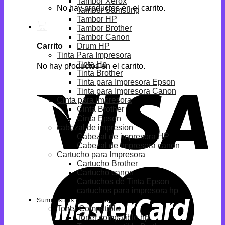
Tambor Xerox
No hay productos en el carrito.
Tambor Samsung
Tambor HP
Tambor Brother
Tambor Canon
Drum HP
Carrito
Tinta Para Impresora
Tinta Hp
No hay productos en el carrito.
Tinta Brother
Tinta para Impresora Epson
Tinta para Impresora Canon
Cinta para impresora
Cinta Brother
Cinta Epson
cabezal de impresion
Cabezal de impresora HP
Cabezal de impresora canon
Cartucho para Impresora
Cartucho Brother
Cartucho canon
Cartuchos de Tinta Epson
cartuchos para impresora hp
Suministros Compatibles
Toner Compatible
Toner compatible hp