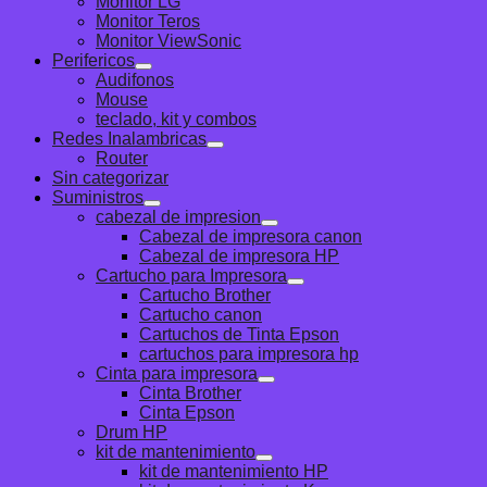
Monitor LG
Monitor Teros
Monitor ViewSonic
Perifericos
Audifonos
Mouse
teclado, kit y combos
Redes Inalambricas
Router
Sin categorizar
Suministros
cabezal de impresion
Cabezal de impresora canon
Cabezal de impresora HP
Cartucho para Impresora
Cartucho Brother
Cartucho canon
Cartuchos de Tinta Epson
cartuchos para impresora hp
Cinta para impresora
Cinta Brother
Cinta Epson
Drum HP
kit de mantenimiento
kit de mantenimiento HP