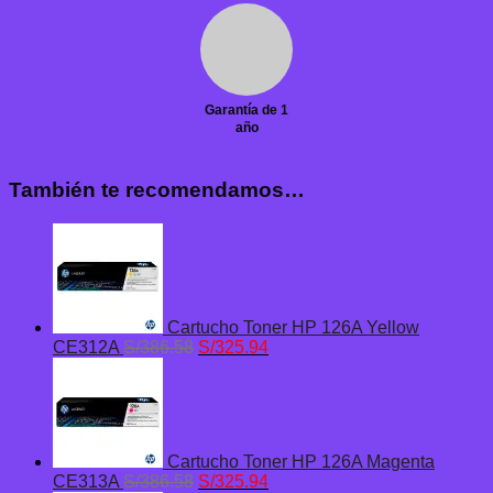
Garantía de 1
año
También te recomendamos…
Cartucho Toner HP 126A Yellow
El
El
CE312A
S/
386.58
S/
325.94
precio
precio
original
actual
era:
es:
S/386.58.
S/325.94.
Cartucho Toner HP 126A Magenta
El
El
CE313A
S/
386.58
S/
325.94