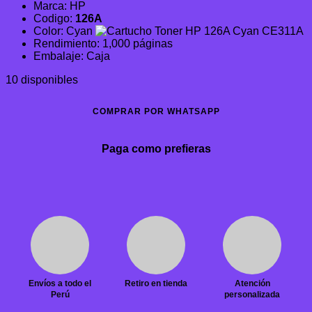
Marca: HP
original
actual
Codigo:
126A
era:
es:
Color: Cyan
S/348.68.
S/325.94.
Rendimiento: 1,000 páginas
Embalaje: Caja
10 disponibles
COMPRAR POR WHATSAPP
Paga como prefieras
Envíos a todo el
Retiro en tienda
Atención
Perú
personalizada