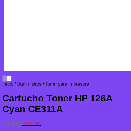
Inicio
/
Suministros
/
Toner para impresora
Cartucho Toner HP 126A
Cyan CE311A
El
El
S/
348.68
S/
325.94
precio
precio