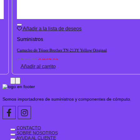
Añadir a la lista de deseos
Suministros
Cartucho de Tóner Brother TN-213Y Yellow Original
El
El
S/
568.50
S/
367.63
precio
precio
Añadir al carrito
original
actual
era:
es:
S/568.50.
S/367.63.
Somos importadores de suministros y componentes de cómputo.
CONTACTO
SOBRE NOSOTROS
AYUDA AL CLIENTE