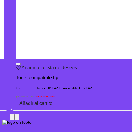
Añadir a la lista de deseos
Toner compatible hp
Cartucho de Toner HP 14A Compatible CF214A
El
El
S/
227.40
S/
170.55
precio
precio
Añadir al carrito
original
actual
era:
es:
S/227.40.
S/170.55.