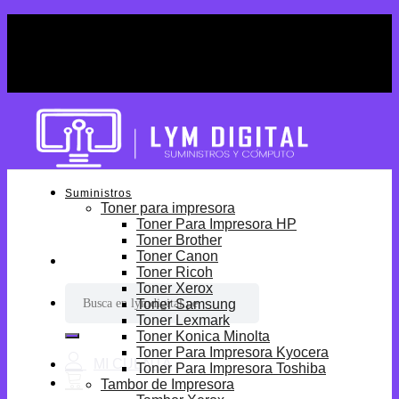
Skip
¡Por tiempo limitado! Envio Gratis desde
to
S/699.
content
¡Por tiempo limitado! Envio Gratis desde
S/699.
Suministros
Toner para impresora
Toner Para Impresora HP
Toner Brother
Toner Canon
Toner Ricoh
Toner Xerox
Buscar
Toner Samsung
por:
Toner Lexmark
Toner Konica Minolta
Toner Para Impresora Kyocera
Toner Para Impresora Toshiba
Tambor de Impresora