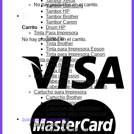
Tambor Xerox
No hay productos en el carrito.
Tambor Samsung
Tambor HP
Tambor Brother
Tambor Canon
Drum HP
Carrito
Tinta Para Impresora
Tinta Hp
No hay productos en el carrito.
Tinta Brother
Tinta para Impresora Epson
Tinta para Impresora Canon
Cinta para impresora
Cinta Brother
Cinta Epson
cabezal de impresion
Cabezal de impresora HP
Cabezal de impresora canon
Cartucho para Impresora
Cartucho Brother
Cartucho canon
Cartuchos de Tinta Epson
cartuchos para impresora hp
Suministros Compatibles
Toner Compatible
Toner compatible hp