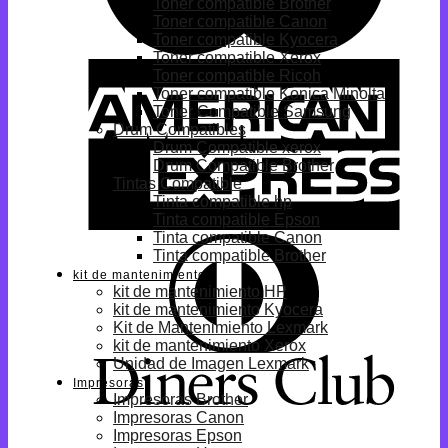
Toner compatible Brother
Toner compatible Canon
Toner compatible Kyocera
Toner compatible Xerox
Toner compatible Ricoh
Toner compatible Konica Minolta
Toner Compatible Samsung
Drum Compatibles
Drum Compatible xerox
Drum Compatible Brother
Tintas Compatible
Tinta compatible hp
Tinta compatible Epson
Tinta compatible Canon
Tinta compatible Brother
kit de mantenimiento
kit de mantenimiento HP
kit de mantenimiento Kyocera
Kit de Mantenimiento Lexmark
kit de mantenimiento Xerox
Unidad de Imagen Lexmark
Impresoras
Impresoras Brother
Impresoras Canon
Impresoras Epson