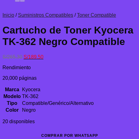
Inicio
/
Suministros Compatibles
/
Toner Compatible
Cartucho de Toner Kyocera
TK-362 Negro Compatible
El
El
S/
265.30
S/
189.50
precio
precio
Rendimiento
original
actual
era:
es:
20,000 páginas
S/265.30.
S/189.50.
Marca
Kyocera
Modelo
TK-362
Tipo
Compatible/Genérico/Alternativo
Color
Negro
20 disponibles
COMPRAR POR WHATSAPP