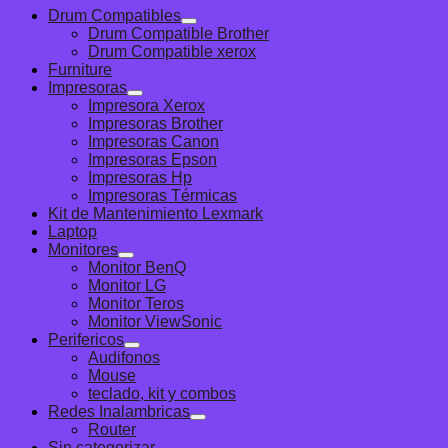
Drum Compatibles
Drum Compatible Brother
Drum Compatible xerox
Furniture
Impresoras
Impresora Xerox
Impresoras Brother
Impresoras Canon
Impresoras Epson
Impresoras Hp
Impresoras Térmicas
Kit de Mantenimiento Lexmark
Laptop
Monitores
Monitor BenQ
Monitor LG
Monitor Teros
Monitor ViewSonic
Perifericos
Audifonos
Mouse
teclado, kit y combos
Redes Inalambricas
Router
Sin categorizar