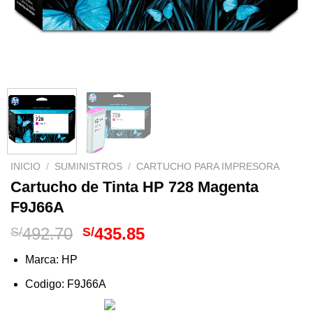
INICIO
/
SUMINISTROS
/
CARTUCHO PARA IMPRESORA
Cartucho de Tinta HP 728 Magenta
F9J66A
El
El
492.70
435.85
S/
S/
precio
precio
Marca: HP
original
actual
era:
es:
Codigo: F9J66A
S/492.70.
S/435.85.