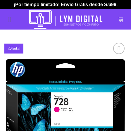
Skip
¡Por tiempo limitado! Envio Gratis desde S/699.
to
content
¡Oferta!
Añadir
a la
lista de
deseos