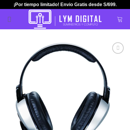
Skip
¡Por tiempo limitado! Envio Gratis desde S/699.
to
content
Añadir
a la
lista de
deseos