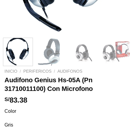
INICIO
/
PERIFERICOS
/
AUDIFONOS
Audifono Genius Hs-05A (Pn
31710011100) Con Microfono
83.38
S/
Color
Gris