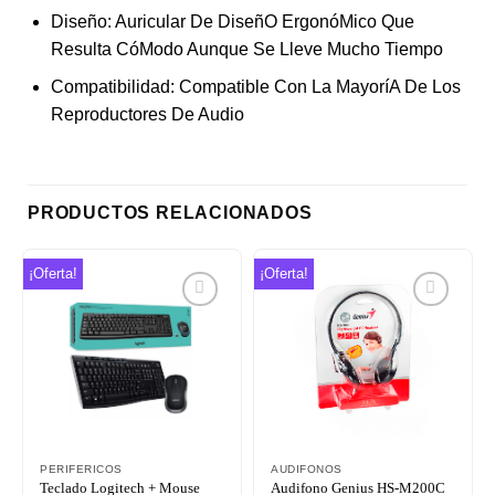
Diseño: Auricular De DiseñO ErgonóMico Que
Resulta CóModo Aunque Se Lleve Mucho Tiempo
Compatibilidad: Compatible Con La MayoríA De Los
Reproductores De Audio
PRODUCTOS RELACIONADOS
¡Oferta!
¡Oferta!
Añadir
Añadir
a la
a la
lista de
lista de
deseos
deseos
PERIFERICOS
AUDIFONOS
Teclado Logitech + Mouse
Audifono Genius HS-M200C